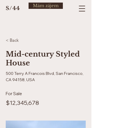
Mám zájem
S/44
< Back
Mid-century Styled
House
500 Terry A Francois Blvd, San Francisco,
CA 94158, USA
For Sale
$12,345,678